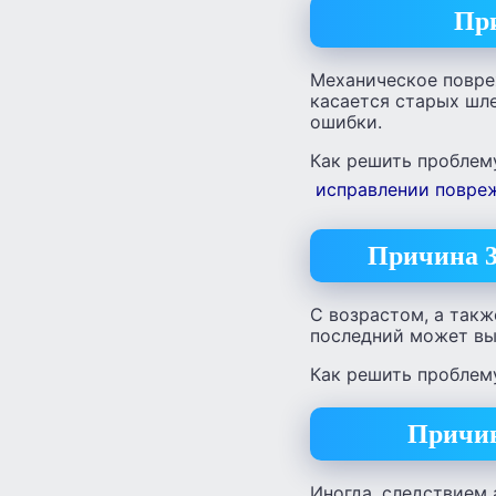
Пр
Механическое повре
касается старых шл
ошибки.
Как решить проблему
исправлении повре
Причина 3
С возрастом, а так
последний может вы
Как решить проблему
Причин
Иногда, следствием