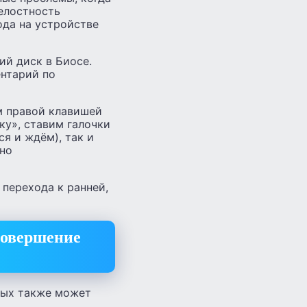
елостность
ода на устройстве
ий диск в Биосе.
ентарий по
м правой клавишей
у», ставим галочки
я и ждём), так и
но
перехода к ранней,
совершение
ных также может