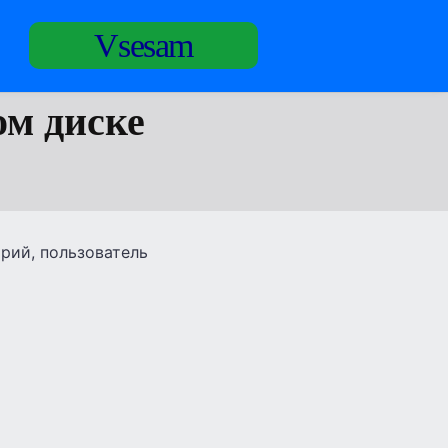
Vsesam
ом диске
орий, пользователь