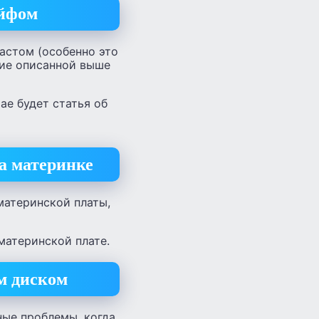
ейфом
астом (особенно это
ние описанной выше
ае будет статья об
а материнке
материнской платы,
материнской плате.
м диском
ные проблемы, когда