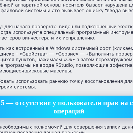
ённой аппаратной основы носителя бывает нарушена ц
 файловой системы и это вызывает ошибку “ввода выв
: для начала проверьте, виден ли подключенный жёстк
 тогда используйте специальный программный инструм
ластеров винчестера и их исправлению.
ь как встроенный в Windows системный софт (кликае
диске – «Свойства» — «Сервис» — «Выполнить проверк
щихся пунктов, нажимаем «Ок» а затем перезагружаемс
е программы на вроде RStudio, позволяющие эффектив
имеющиеся дисковые массивы.
овать использовать раннюю точку восстановления для 
ерсии системы.
5 — отсутствие у пользователя прав на 
операций
 необходимых полномочий для совершения записи дан
антной появления данной проблемы