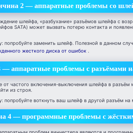
ичина 2 — аппаратные проблемы со шл
ждение шлейфа, «разбухание» разъёмов шлейфа с возр
ейфов SATA) может вызвать потерю контакта и появле
: попробуйте заменить шлейф. Полезной в данном случ
жденного жесткого диска от ошибок
.
 — аппаратные проблемы с разъёмами н
же от частого включения-выключения шлейфа в разъём 
йти из строя.
: попробуйте воткнуть ваш шлейф в другой разъём на 
а 4 — программные проблемы с жёстки
 аппаратным проблем винчестера являются и программ