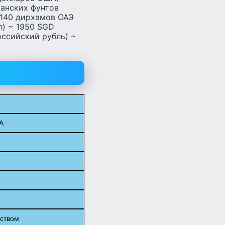
танских фунтов
5140 дирхамов ОАЭ
л) ~ 1950 SGD
оссийский рубль) ~
а
А
ством