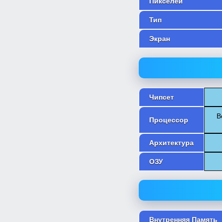
Пикселей
Тип
Экран
Чипсет
В
Процессор
Архитектура
ОЗУ
Внутренняя Память