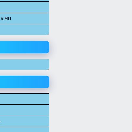
 5 МП
м