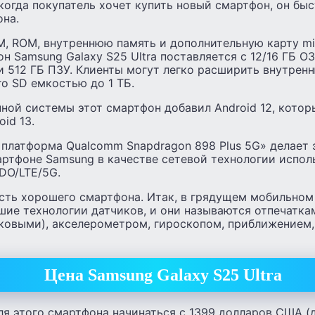
когда покупатель хочет купить новый смартфон, он бы
она.
, ROM, внутреннюю память и дополнительную карту mi
 Samsung Galaxy S25 Ultra поставляется с 12/16 ГБ О
и 512 ГБ ПЗУ. Клиенты могут легко расширить внутрен
ro SD емкостью до 1 ТБ.
ной системы этот смартфон добавил Android 12, кото
id 13.
платформа Qualcomm Snapdragon 898 Plus 5G» делает 
артфоне Samsung в качестве сетевой технологии испол
O/LTE/5G.
сть хорошего смартфона. Итак, в грядущем мобильном
ие технологии датчиков, и они называются отпечатка
уковыми), акселерометром, гироскопом, приближением
Цена
Samsung
Galaxy
S25
Ultra
ля этого смартфона начинаться с 1399 долларов США 