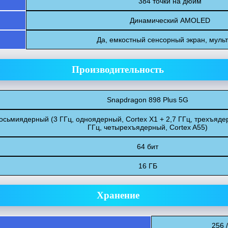
384 точки на дюйм
Динамический AMOLED
Да, емкостный сенсорный экран, муль
Производительность
Snapdragon 898 Plus 5G
осьмиядерный (3 ГГц, одноядерный, Cortex X1 + 2,7 ГГц, трехъядер
ГГц, четырехъядерный, Cortex A55)
64 бит
16 ГБ
Хранение
256 