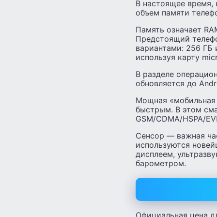
В настоящее время, 
объем памяти телеф
Память означает RAM
Предстоящий телефон
вариантами: 256 ГБ 
используя карту mic
В разделе операцион
обновляется до Andro
Мощная «мобильная 
быстрым. В этом см
GSM/CDMA/HSPA/EVD
Сенсор — важная ча
используются новейш
дисплеем, ультразв
барометром.
Официальная цена д