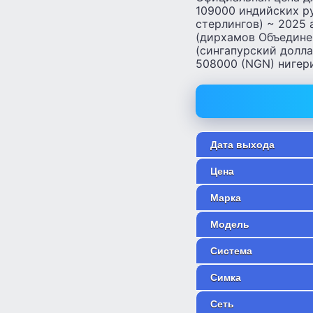
109000 индийских ру
стерлингов) ~ 2025
(дирхамов Объедине
(сингапурский долла
508000 (NGN) нигер
Дата выхода
Цена
Марка
Модель
Система
Симка
Сеть