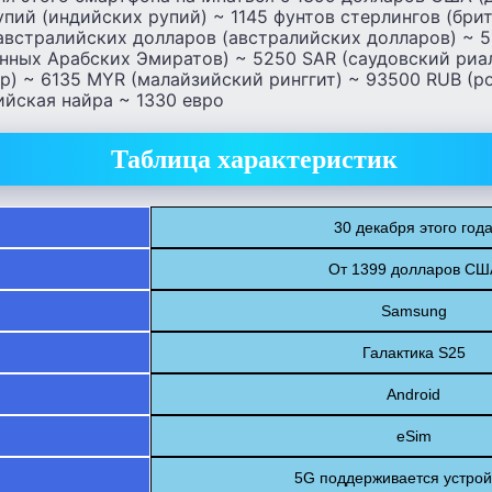
пий (индийских рупий) ~ 1145 фунтов стерлингов (бри
 австралийских долларов (австралийских долларов) ~ 
нных Арабских Эмиратов) ~ 5250 SAR (саудовский риа
р) ~ 6135 MYR (малайзийский ринггит) ~ 93500 RUB (р
ийская найра ~ 1330 евро
Таблица характеристик
30 декабря этого год
От 1399 долларов СШ
Samsung
Галактика S25
Android
eSim
5G поддерживается устрой