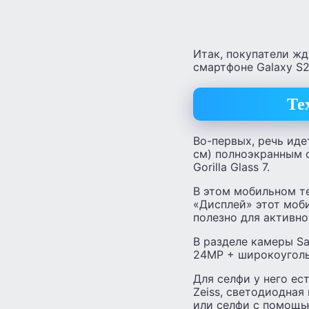
Итак, покупатели ж
смартфоне Galaxy S25
Те
Во-первых, речь иде
см) полноэкранным 
Gorilla Glass 7.
В этом мобильном те
«Дисплей» этот моб
полезно для активно
В разделе камеры S
24MP + широкоуголь
Для селфи у него ес
Zeiss, светодиодная
или селфи с помощь