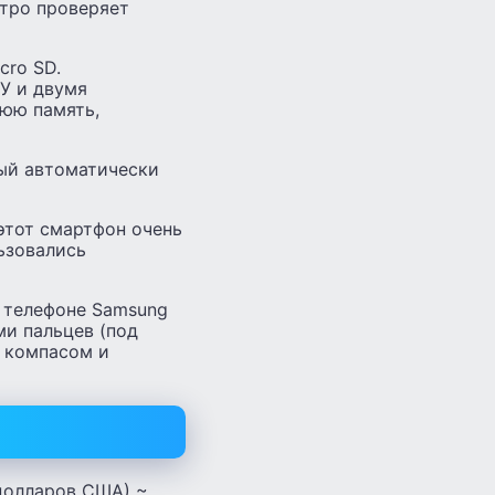
стро проверяет
cro SD.
ЗУ и двумя
нюю память,
рый автоматически
этот смартфон очень
ьзовались
 телефоне Samsung
ми пальцев (под
, компасом и
(долларов США) ~