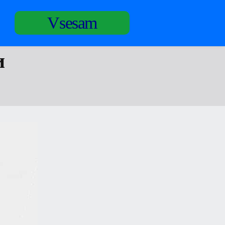
Vsesam
и