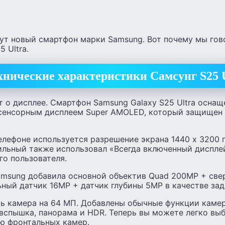
дут новый смартфон марки Samsung. Вот почему мы го
 Ultra.
хнические характеристики Самсунг S25 U
т о дисплее. Смартфон Samsung Galaxy S25 Ultra оснаще
сенсорным дисплеем Super AMOLED, который защищен 
лефоне используется разрешение экрана 1440 x 3200 п
ильный также использовал «Всегда включенный дисплей
го пользователя.
amsung добавила основной объектив Quad 200MP + св
ный датчик 16MP + датчик глубины 5MP в качестве зад
ть камера на 64 МП. Добавлены обычные функции камер
 вспышка, панорама и HDR. Теперь вы можете легко вы
ю фронтальных камер.