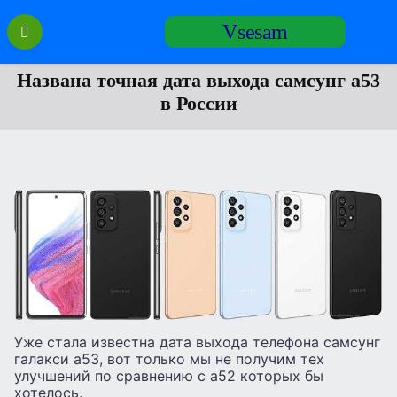
Перейти
Vsesam
к
содержанию
Названа точная дата выхода самсунг а53
в России
Уже стала известна дата выхода телефона самсунг
галакси а53, вот только мы не получим тех
улучшений по сравнению с а52 которых бы
хотелось.