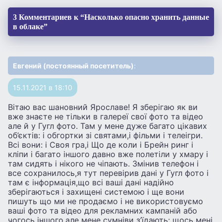
3 Комментариев к “Насколько опасно хранить данные
в облаке”
Евгений (постоянный посетитель)
:
15.11.2021 в 18:10
Вітаю вас шановний Ярославе! Я зберігаю як ви
вже знаєте не тільки в галереї свої фото та відео
але й у Гугл фото. Там у мене дуже багато цікавих
об’єктів: і обгортки зі святами,і фільми і телеігри.
Всі вони: і Своя гра,і Що де коли і Брейн ринг і
кліпи і багато іншого давно вже полетіли у хмару і
там сидять і нікого не чіпають. Змінив телефон і
все сохранилось,я тут перевірив дані у Гугл фото і
там є інформація,що всі ваші дані надійно
зберігаються і захищені системою і ще вони
пишуть що ми не продаємо і не використовуємо
ваші фото та відео для рекламних кампаній або
чогось іншого,але мене сумніви з’їдають: щось мені