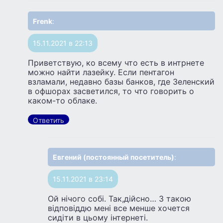
Frenk
:
15.11.2021 в 22:13
Приветствую, ко всему что есть в интрнете
можно найти лазейку. Если пентагон
взламали, недавно базы банков, где Зеленский
в офшорах засветился, то что говорить о
каком-то облаке.
Ответить
Евгений (постоянный посетитель)
:
15.11.2021 в 23:14
Ой нiчого собi. Так,дiйсно… З такою
вiдповiддю менi все менше хочется
сидiти в цьому iнтернетi.