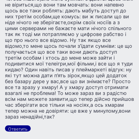
не віриться,що вони там мовчать: вони напевно
щось все таки роблять: дають мабуть доступ до
них третім особам,ще комусь: ви ж писали що ви
ніде нічого не зберігаєте,окрім своїх носіїв а з
цими серверами не бажаєте мати нічого спільного
так як тоді ми потрапляємо у цифрове рабство і
що про нього все відомо. Ну так якщо все
відомо,то мене щось почали з’їдати сумніви: це що
получається що все таки вони дають доступ
третім особам і хтось до мене може зайти і
подивитися мої телеігри,мої фільми,і все що я туди
кидаю? Один навіть писав у плеймаркеті відгук: ну
які тут можна дати п’ять зірок,якщо цей додаток
без базару дере у вас,все що ви знімаєте? Просто
все та зразу у хмару! А у хмару доступ отримати
взагалі не проблема! То може зараз ви з радістю
всім нам можете заявити,що тепер дійсно прийшов
час зберігати все тільки на носіях,а ось хмарам
тепер можна не довіряти: це вже у минулому,вони
зараз ненадійні,так?
Ответить