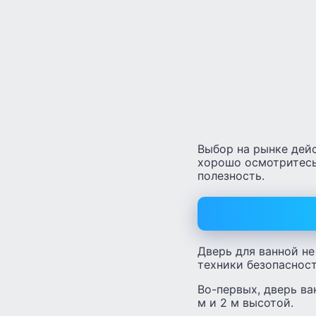
Выбор на рынке дей
хорошо осмотритесь 
полезность.
Дверь для ванной н
техники безопаснос
Во-первых, дверь в
м и 2 м высотой.