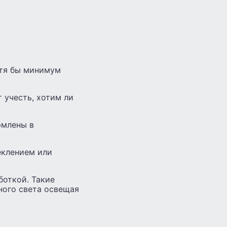
отя бы минимум
 учесть, хотим ли
рмлены в
еклением или
боткой. Такие
ного света освещая