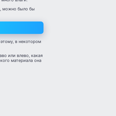
м, можно было бы
оэтому, в некотором
аво или влево, какая
акого материала она