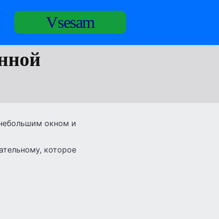
Vsesam
анной
 небольшим окном и
ательному, которое