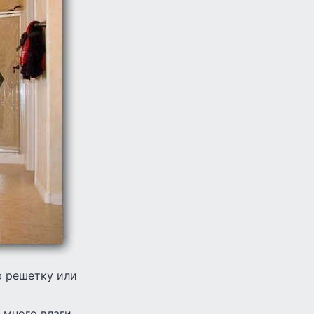
ю решетку или
 много влаги.