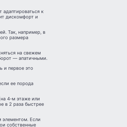
т адаптироваться к
ит дискомфорт и
й. Так, например, в
шого размера
жняться на свежем
борот — апатичными.
ь и первое это
если ее порода
(на 4-м этаже или
ре в 2 раза быстрее
 элементом. Если
вои собственные