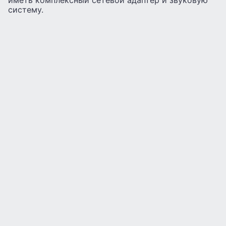
иметь комплексный сетевой адаптер и звуковую
систему.