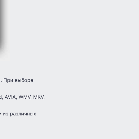
и. При выборе
, AVIA, WMV, MKV,
у из различных