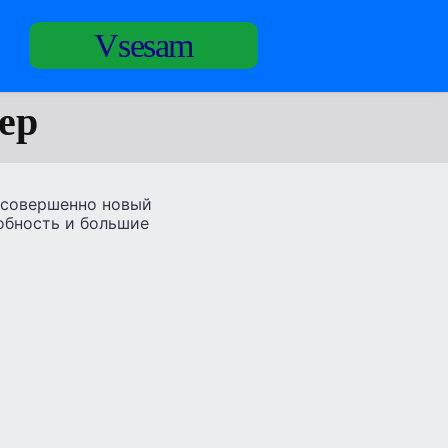
Vsesam
ер
о совершенно новый
обность и большие