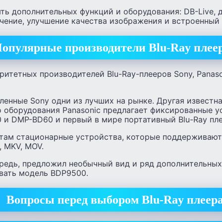
ть дополнительных функций и оборудования: DB-Live, 
чение, улучшение качества изображения и встроенный 
опулярные производители Blu-Ray плее
ритетных производителей Blu-Ray-плееров Sony, Panaso
ленные Sony одни из лучших на рынке. Другая известн
о оборудования Panasonic предлагает фиксированные у
 и DMP-BD60 и первый в мире портативный Blu-Ray пл
нтам стационарные устройства, которые поддерживаю
, MKV, MOV.
редь, предложил необычный вид и ряд дополнительных ф
вать модель BDP9500.
Вопросы перед выбором Blu-Ray плеер