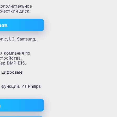
дополнительное
жесткий диск.
ров
nic, LG, Samsung,
ая компания по
стройства,
еер DMP-B15.
т цифровые
ункций. Из Philips
а