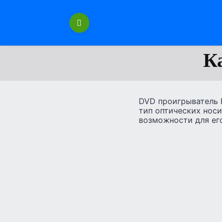
Перейти
к
содержанию
К
DVD проигрыватель B
тип оптических нос
возможности для ег