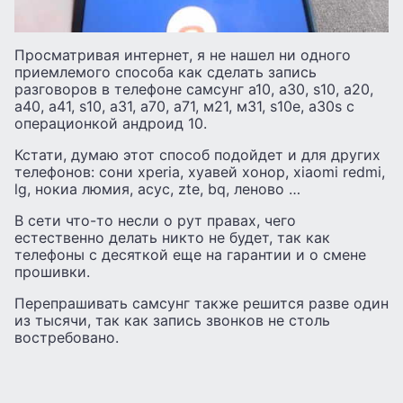
Просматривая интернет, я не нашел ни одного
приемлемого способа как сделать запись
разговоров в телефоне самсунг а10, а30, s10, а20,
а40, а41, s10, а31, а70, а71, м21, м31, s10e, а30s с
операционкой андроид 10.
Кстати, думаю этот способ подойдет и для других
телефонов: сони xperia, хуавей хонор, xiaomi redmi,
lg, нокиа люмия, асус, zte, bq, леново …
В сети что-то несли о рут правах, чего
естественно делать никто не будет, так как
телефоны с десяткой еще на гарантии и о смене
прошивки.
Перепрашивать самсунг также решится разве один
из тысячи, так как запись звонков не столь
востребовано.