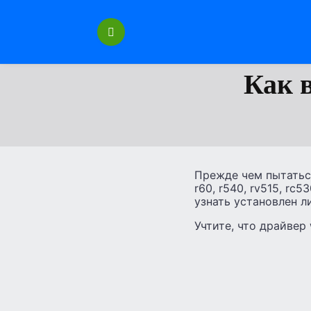
Перейти
к
содержанию
Как 
Прежде чем пытаться 
r60, r540, rv515, rc
узнать установлен ли
Учтите, что драйвер