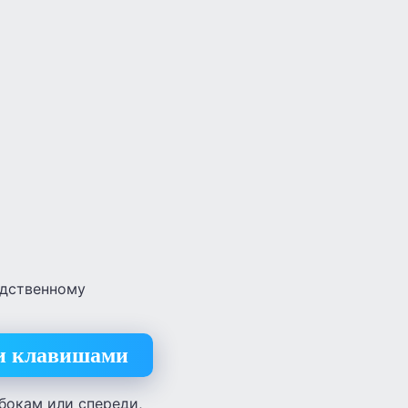
едственному
 и клавишами
бокам или спереди,