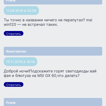
Frenk
:
11.09.2016 в 03:08
Ты точно в названии ничего не перепутал? msi
win120 — не встречал таких.
Ответить
Константин
:
15.11.2016 в 16:19
Доброй ночи!Подскажите горят светодиоды вай
фая и блютуза на MSI GX 60,что делать?
Ответить
Frenk
: