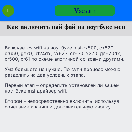
Перейти
Vsesam
к
содержанию
Как включить вай фай на ноутбуке мси
Включается wifi на ноутбуке msi cx500, cx620,
cr650, ge70, u124dx, cx623, cr630, x370, ge620dx,
cr500, cr61 по схеме алогичной со всеми другими.
Ума большого не нужно. По сути процесс можно
разделить на два условных этапа.
Первый этап – определить установлен ли вашем
ноутбуке msi драйвер wifi.
Второй – непосредственно включить, используя
сочетание клавиш и дополнительную кнопку.