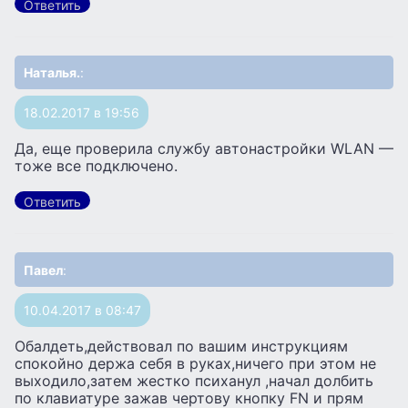
Ответить
Наталья.
:
18.02.2017 в 19:56
Да, еще проверила службу автонастройки WLAN —
тоже все подключено.
Ответить
Павел
:
10.04.2017 в 08:47
Обалдеть,действовал по вашим инструкциям
спокойно держа себя в руках,ничего при этом не
выходило,затем жестко психанул ,начал долбить
по клавиатуре зажав чертову кнопку FN и прям