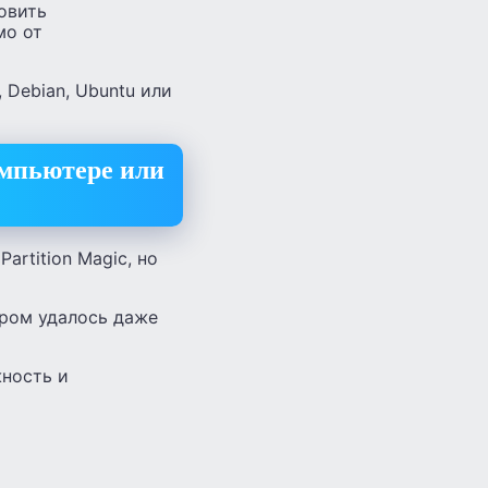
овить
мо от
 Debian, Ubuntu или
омпьютере или
rtition Magic, но
ором удалось даже
жность и