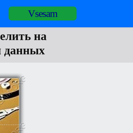
Vsesam
делить на
и данных