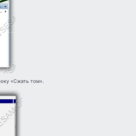
року «Сжать том».