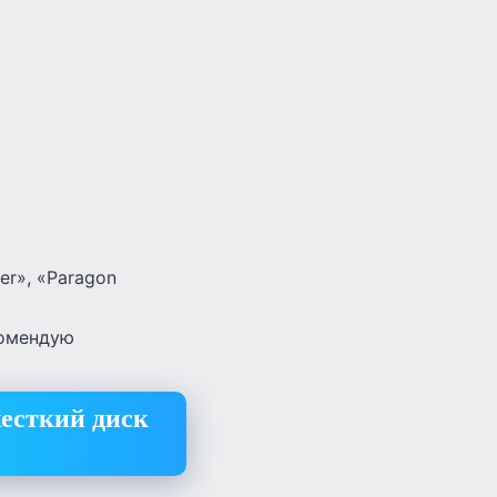
er», «Paragon
комендую
жесткий диск