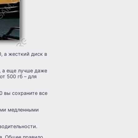
, а жесткий диск в
, а еще лучше даже
т 500 гб – для
0 вы сохраните все
ыми медленными
водительности.
в. Общее правило