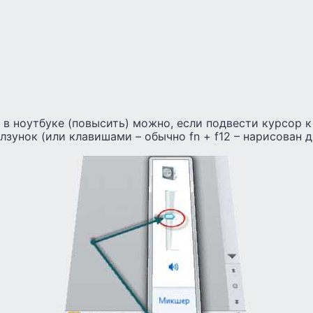
 в ноутбуке (повысить) можно, если подвести курсор к
лзунок (или клавишами – обычно fn + f12 – нарисован д