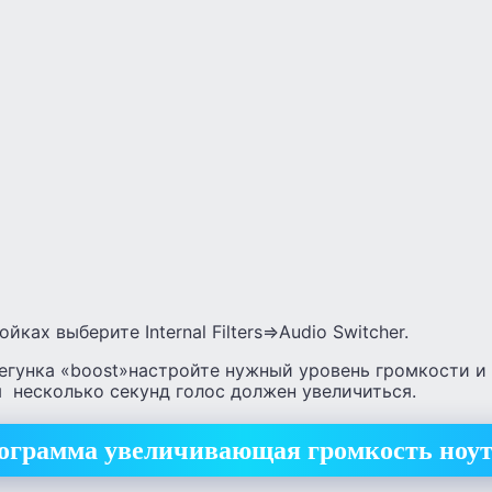
йках выберите Internal Filters=>Audio Switcher.
егунка «boost»настройте нужный уровень громкости и 
 несколько секунд голос должен увеличиться.
ограмма увеличивающая громкость ноут