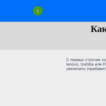
Перейти
к
содержанию
Как
С первых строчек хоч
lenovo, toshiba или 
увеличить (прибавит