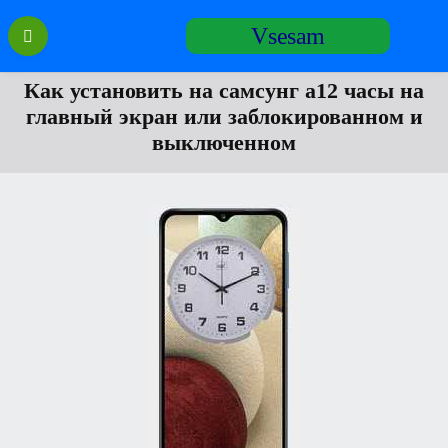
Перейти
Vsesam
к
содержанию
Как установить на самсунг а12 часы на
главный экран или заблокированном и
выключенном