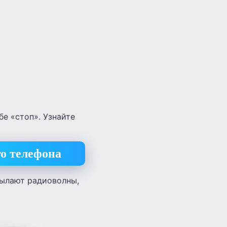
бе «стоп». Узнайте
о телефона
сылают радиоволны,