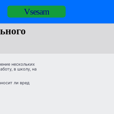
Vsesam
ьного
чение нескольких
боту, в школу, на
аносит ли вред