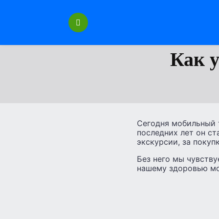
Перейти
к
содержанию
Как 
Сегодня мобильный 
последних лет он ст
экскурсии, за покуп
Без него мы чувству
нашему здоровью м