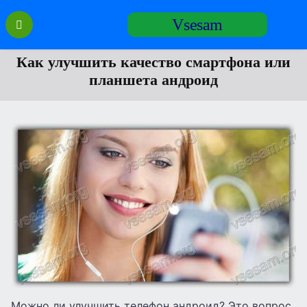
Перейти
Vsesam
к
содержанию
Как улучшить качество смартфона или
планшета андроид
Можно ли улучшить телефон андроид? Это вопрос