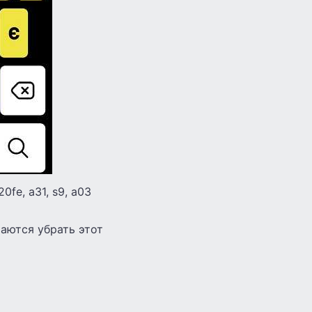
0fe, а31, s9, а03
раются убрать этот