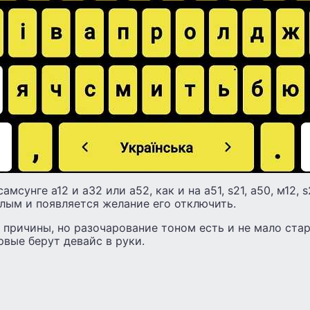
мсунге а12 и а32 или а52, как и на а51, s21, а50, м12, s2
лым и появляется желание его отключить.
 причины, но разочарование тоном есть и не мало ста
рвые берут девайс в руки.