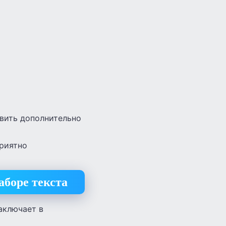
авить дополнительно
приятно
аборе текста
аключает в