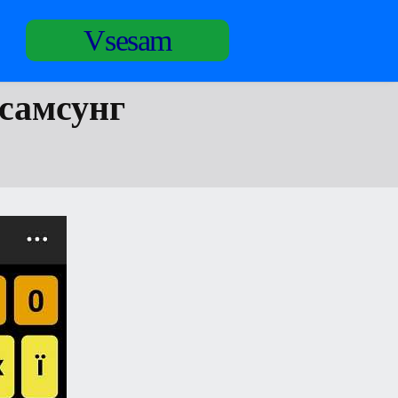
Vsesam
 самсунг