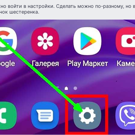
но войти в настройки. Сделать можно по-разному, но 
чок шестеренка.