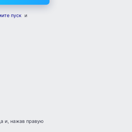
ите пуск
и
да и, нажав правую