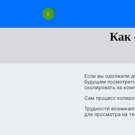
Перейти
к
содержанию
Как 
Если вы одолжили д
будущем посмотреть 
скопировать на комп
Сам процесс копиров
Трудности возникают
для просмотра на те