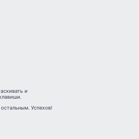
таскивать и
клавиши.
 остальным. Успехов!