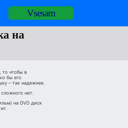
Vsesam
ка на
 то чтобы в
хо бы его
ку – так надежнее.
 сложного нет.
ильм) на DVD диск
ит.