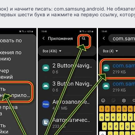
ок) и начните писать: com.samsung.android. Не обязате
первых шести букв и нажмите на первую ссылку, котор