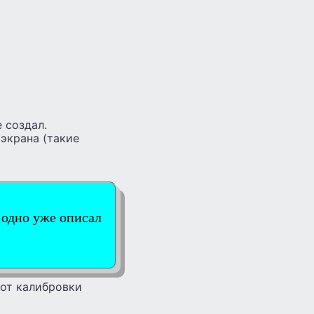
 создал.
 экрана (такие
к одно уже описал
 от калибровки