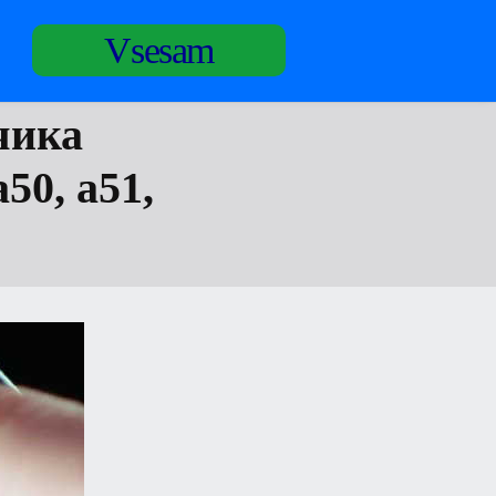
Vsesam
чика
50, a51,