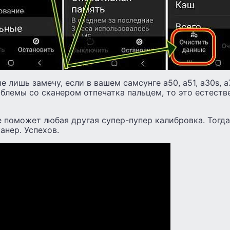
е лишь замечу, если в вашем самсунге a50, a51, a30s, a
блемы со сканером отпечатка пальцем, то это естеств
е поможет любая другая супер-пупер калибровка. Тогд
анер. Успехов.