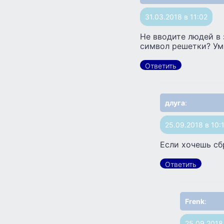
31.03.2018 в 11:02
Не вводите людей в 
символ решетки? Ум
Ответить
длуга
:
25.09.2018 в 10:
Если хочешь сб
Ответить
Frenk
:
25.09.2018