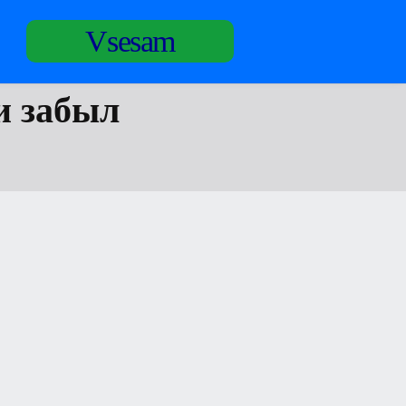
Vsesam
и забыл