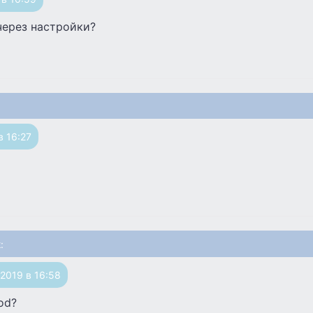
через настройки?
в 16:27
k
:
.2019 в 16:58
od?