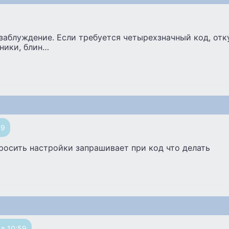
заблуждение. Если требуется четырехзначный код, отк
ники, блин…
19
росить настройки запрашивает при код что делать
 в 10:59