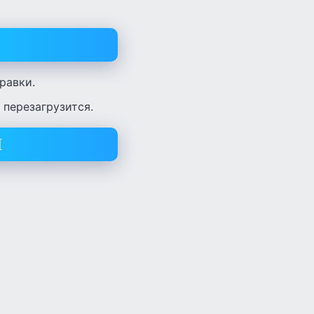
равки.
 перезагрузится.
I