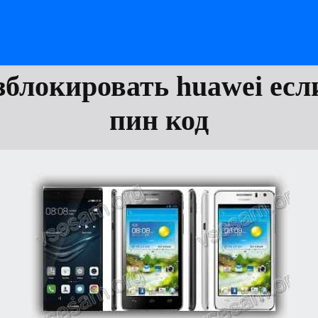
зблокировать huawei есл
пин код