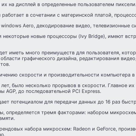
их на дисплей в определенные пользователем пиксели
 работает в сочетании с материнской платой, процесс
 windows Aero, декодирование видео, телевизионные с
 некоторые новые процессоры (Ivy Bridge), имеют вст
удет иметь много преимуществ для пользователя, кото
 области графического дизайна, редактирования видео
тов.
личению скорости и производительности компьютера в
 лет, было несколько прорывов в скорости. Главное их
ы AGP, до последовательной PCI Express.
адает потенциалом для передачи данных до 16 раз быстр
ы, определяется тремя факторами: набором микросхем
амяти.
брендовых набора микросхем: Radeon и GeForce, прои
но.