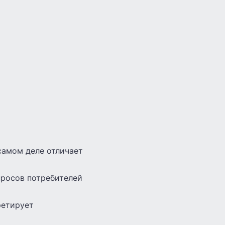
 самом деле отличает
просов потребителей
ретирует