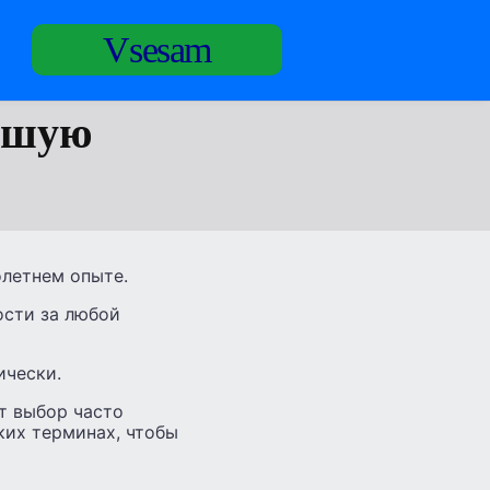
Vsesam
ошую
олетнем опыте.
ости за любой
ически.
т выбор часто
ких терминах, чтобы