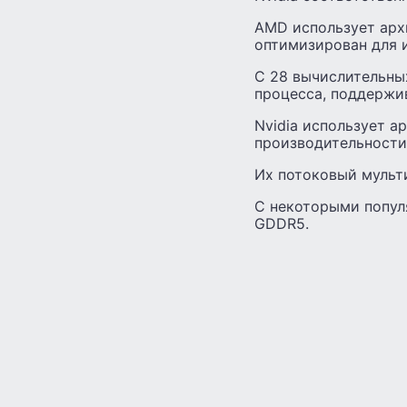
AMD использует архи
оптимизирован для и
С 28 вычислительных
процесса, поддержи
Nvidia использует а
производительности н
Их потоковый мульт
С некоторыми попул
GDDR5.