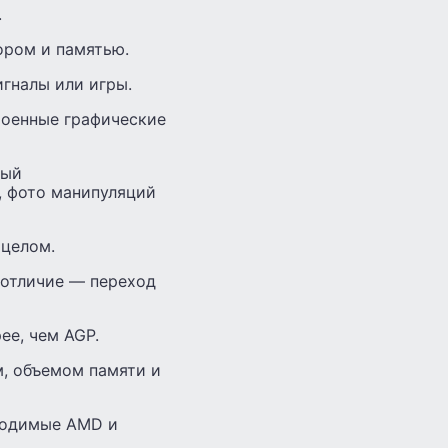
.
ором и памятью.
игналы или игры.
роенные графические
рый
, фото манипуляций
 целом.
 отличие — переход
ее, чем AGP.
, объемом памяти и
зводимые AMD и