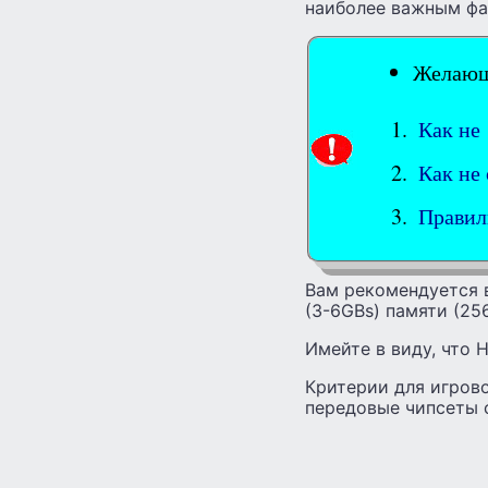
наиболее важным фа
Желающи
Как не
Как не
Правил
Вам рекомендуется 
(3-6GBs) памяти (256
Имейте в виду, что
Критерии для игров
передовые чипсеты 