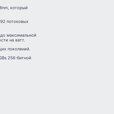
28nm, который
792 потоковых
я до максимальной
сти на ватт.
щих поколений.
GBs 256-битной