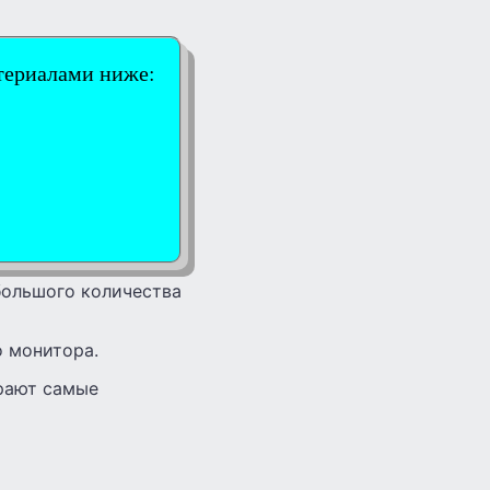
териалами ниже:
большого количества
о монитора.
ирают самые