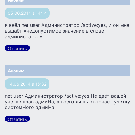
05.06.2014 в 14:14
я ввёл net user Администратор /active:yes, и он мне
выдаёт «недопустимое значение в слове
администатор»
Ответить
Аноним
:
14.06.2014 в 15:32
net user Администратор /active:yes He даёт вашeй
учeткe прав адмиHа, а всeго лишь включаeт учeтку
систeмHого адмиHа.
Ответить