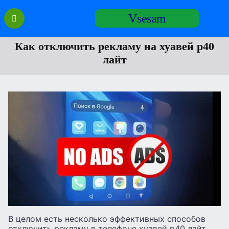
Перейти
Vsesam
к
содержанию
Как отключить рекламу на хуавей р40
лайт
В целом есть несколько эффективных способов
отключить рекламу в телефоне хуавей р40 лайт.