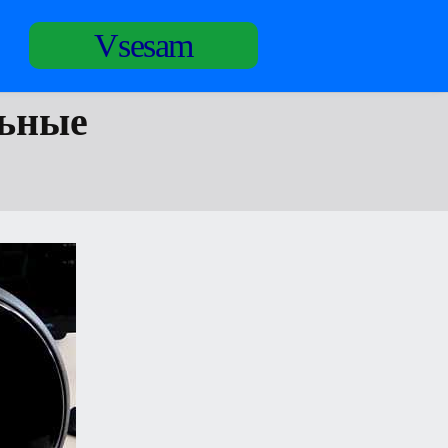
Vsesam
льные