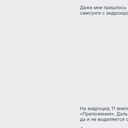
Даже мне пришлось м
самсунге с андроидо
На андроцид 11 анал
«Приложения». Дальш
да и не выделяется о