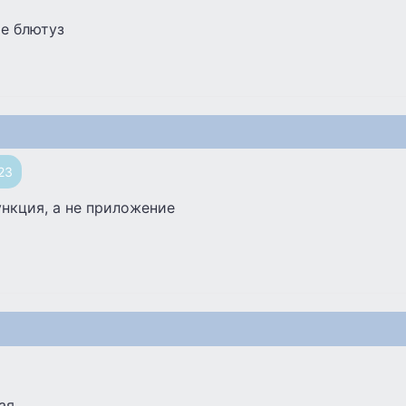
е блютуз
23
ункция, а не приложение
ая.