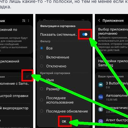
 что лишь какие-то -то полоски, но тем не менее если 
адка.