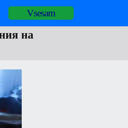
Vsesam
ния на