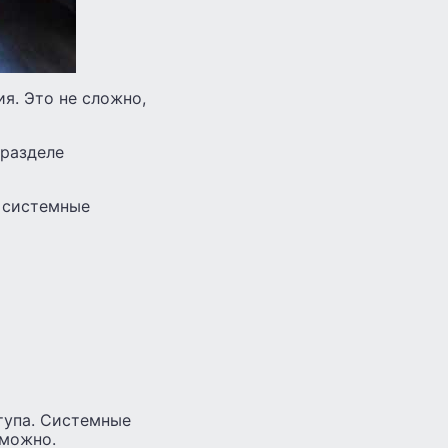
я. Это не сложно,
 разделе
ь системные
тупа. Системные
зможно.