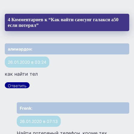
4 Комментариев к “Как найти самсунг галакси а50
если потерял”
алимардон
:
26.01.2020 в 03:24
как найти тел
Ответить
Frenk
:
26.01.2020 в 07:13
Найти потеряный телефон, кроме тех