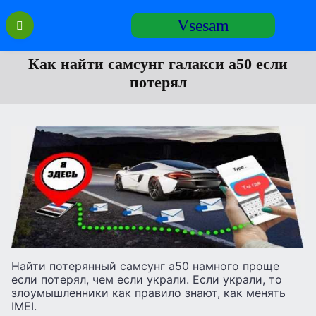
Перейти
Vsesam
к
содержанию
Как найти самсунг галакси а50 если
потерял
Найти потерянный самсунг а50 намного проще
если потерял, чем если украли. Если украли, то
злоумышленники как правило знают, как менять
IMEI.