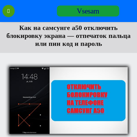
Перейти
Vsesam
к
содержанию
Как на самсунге а50 отключить
блокировку экрана — отпечаток пальца
или пин код и пароль