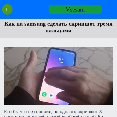
Перейти
Vsesam
к
содержанию
Как на samsung сделать скриншот тремя
пальцами
Кто бы что не говорил, но сделать скриншот 3
пальцами, пожалуй, самый удобный способ. Вот