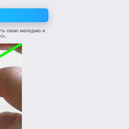
т
вить свою мелодию и
i».