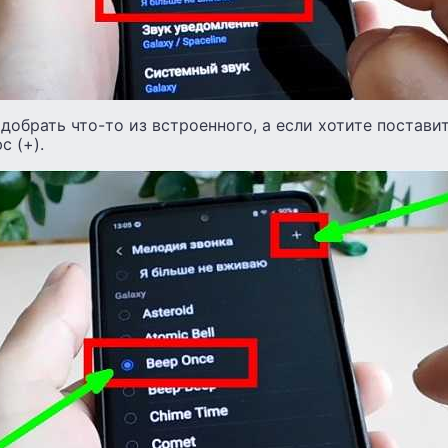
добрать что-то из встроенного, а если хотите постави
с (+).