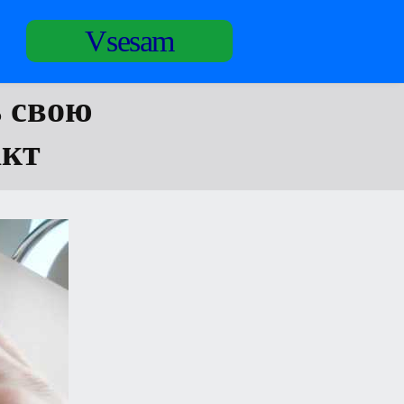
Vsesam
ь свою
акт