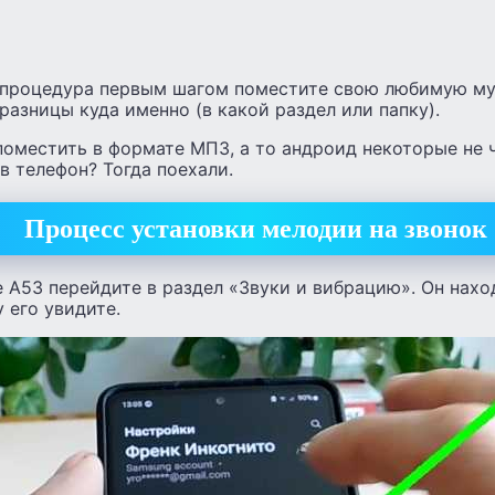
 процедура первым шагом поместите свою любимую му
разницы куда именно (в какой раздел или папку).
оместить в формате МП3, а то андроид некоторые не 
в телефон? Тогда поехали.
Процесс установки мелодии на звонок
е А53 перейдите в раздел «Звуки и вибрацию». Он нахо
 его увидите.