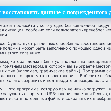
 восстановить данные с поврежденного 
может произойти у кого угодно без каких-либо пред
ая ситуация, особенно если пользователь пренебрег 
пии.
все. Существуют различные способы их восстановлени
ле поломки может быть выполнено с помощью одной из
мы этого типа ниже.
мма, которая должна быть установлена ​​на неповрежде
о понятным мастером, в котором вы выбираете место
 их тип (например, графические файлы). Программа ск
 данных, которые можно восстановить. Выберите выбр
 вы хотите сохранить и подтвердите операцию восстан
y — это программа, которую вам не нужно загружать 
 запускать ее прямо с USB-накопителя. Как и Recuva,
ляет искать потерянные файлы и сохранять их в выбра