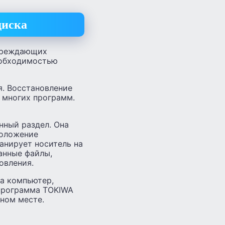
диска
упреждающих
необходимостью
я. Восстановление
 многих программ.
нный раздел. Она
положение
анирует носитель на
анные файлы,
овления.
на компьютер,
 программа TOKIWA
нном месте.