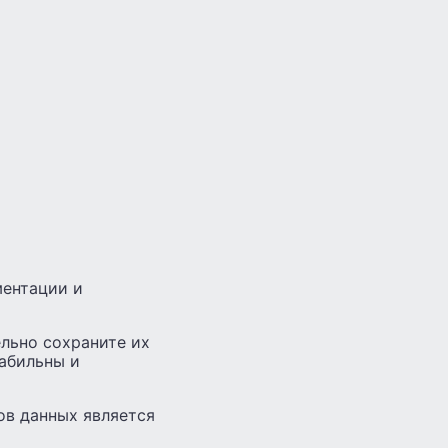
ментации и
ельно сохраните их
табильны и
ов данных является