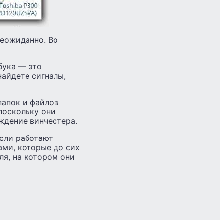
неожиданно. Во
бука — это
найдете сигналы,
папок и файлов
поскольку они
ждение винчестера.
если работают
ми, которые до сих
ля, на котором они