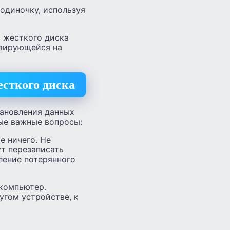
одиночку, используя
о жесткого диска
изирующейся на
есткого диска
тановления данных
ые важные вопросы:
е ничего. Не
ут перезаписать
ление потерянного
 компьютер.
угом устройстве, к