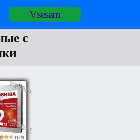
Vsesam
ные с
мки