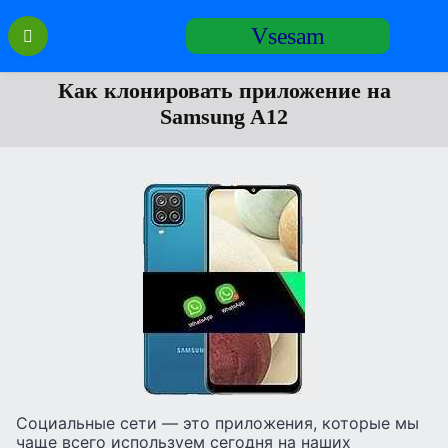
Перейти
Vsesam
к
содержанию
Как клонировать приложение на
Samsung A12
Социальные сети — это приложения, которые мы
чаще всего используем сегодня на наших