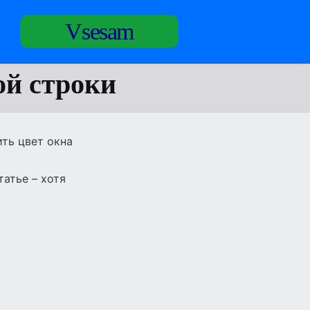
Vsesam
ой строки
ить цвет окна
атье – хотя