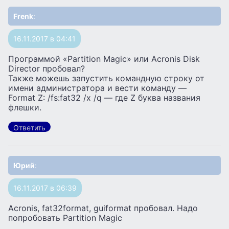
Frenk
:
16.11.2017 в 04:41
Программой «Partition Magic» или Acronis Disk
Director пробовал?
Также можешь запустить командную строку от
имени администратора и вести команду —
Format Z: /fs:fat32 /x /q — где Z буква названия
флешки.
Ответить
Юрий
:
16.11.2017 в 06:39
Acronis, fat32format, guiformat пробовал. Надо
попробовать Partition Magic