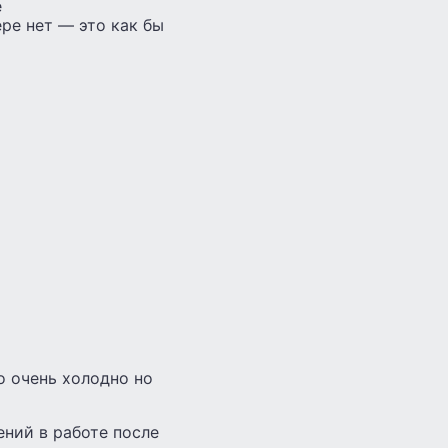
е
ре нет — это как бы
о очень холодно но
ений в работе после