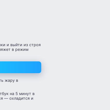
ики и выйти из строя
 ляжет в режим
ть жару в
тбук на 5 минут в
ся — охладится и