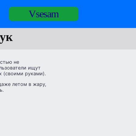
Vsesam
бук
остью не
ользователи ищут
 (своими руками).
даже летом в жару,
ь.