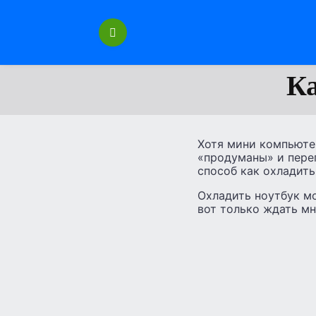
Перейти
к
содержанию
Ка
Хотя мини компьютер
«продуманы» и перег
способ как охладит
Охладить ноутбук мо
вот только ждать мн