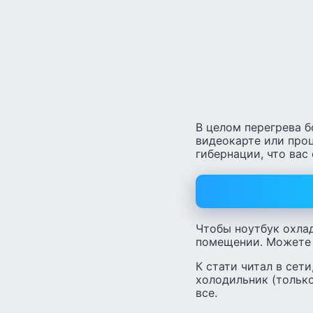
В целом перегрева б
видеокарте или проц
гибернации, что вас
Чтобы ноутбук охла
помещении. Можете 
К стати читал в сет
холодильник (только
все.