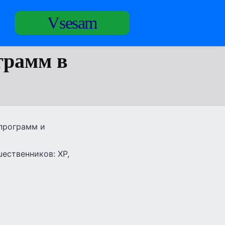
Vsesam
грамм в
 программ и
ественников: XP,