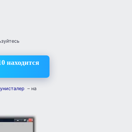
ьзуйтесь
10 находится
 унисталер
– на