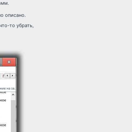
амм.
но описано.
что-то убрать,