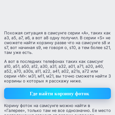
Похожая ситуация в самсунге серии «А», таких как
а3, а5, а7, а6, а вот а8 одну получил. В серии «S» не
сможете найти корзину разве что на самсунге s8 и
s7, вот начиная s9, не говоря о, s10, а тем более s21,
там уже есть.
А вот в последних телефонах таких как самсунг
а10, а51, а50, а12, а30, а31, а32, а01, а71, а20, а40,
а52, а70, а30s, а11, а22, а41, а02, а21s, а72 или
серии «М»: м31, м11, м21, вы точно сможете найти 3
корзины о которых я расскажу ниже.
Где найти корзину фоток
Корину фоток на самсунге можно найти в
«Галерее», только там не все однозначно. Ее место