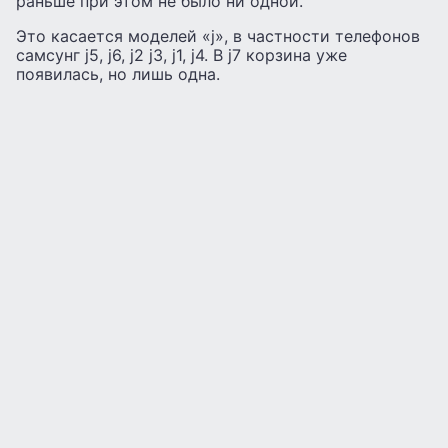
раньше при этом не было ни одной.
Это касается моделей «j», в частности телефонов
самсунг j5, j6, j2 j3, j1, j4. В j7 корзина уже
появилась, но лишь одна.