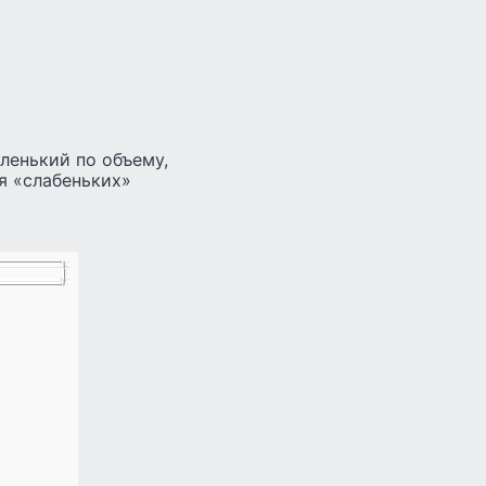
аленький по объему,
ля «слабеньких»