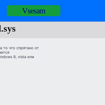
Vsesam
.sys
 то что спрятано от
ается
dows 8, vista или