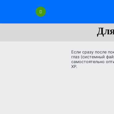
Перейти
к
содержанию
Для
Если сразу после по
глаз (системный фай
самостоятельно опти
XP.