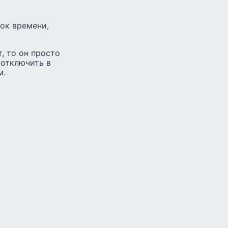
ток времени,
т, то он просто
 отключить в
м.