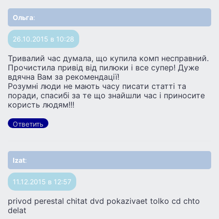
Ольга
:
26.10.2015 в 10:28
Тривалий час думала, що купила комп несправний.
Прочистила привід від пилюки і все супер! Дуже
вдячна Вам за рекомендації!
Розумні люди не мають часу писати статті та
поради, спасибі за те що знайшли час і приносите
користь людям!!!
Ответить
Izat
:
11.12.2015 в 12:57
privod perestal chitat dvd pokazivaet tolko cd chto
delat