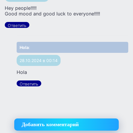
Hey people!!!!!
Good mood and good luck to everyone!!!!!
Ответить
Hola
:
28.10.2024 в 00:14
Hola
Ответить
Добавить комментарий