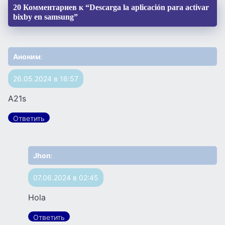
20 Комментариев к “Descarga la aplicación para activar
bixby en samsung”
Аноним
:
26.05.2024 в 16:57
A21s
Ответить
Jhon
:
07.06.2024 в 02:45
Hola
Ответить