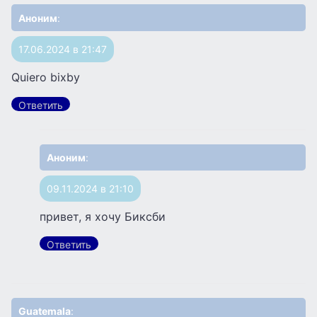
Аноним
:
17.06.2024 в 21:47
Quiero bixby
Ответить
Аноним
:
09.11.2024 в 21:10
привет, я хочу Биксби
Ответить
Guatemala
: