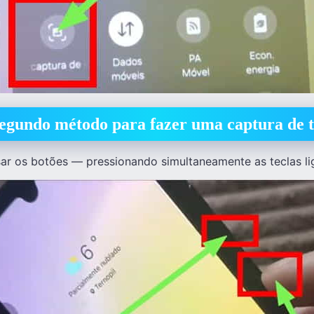
egundo método para fazer uma captura de t
r os botões — pressionando simultaneamente as teclas lig