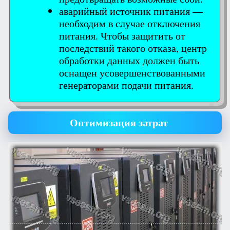
аварийный источник питания —
необходим в случае отключения
питания. Чтобы защитить от
последствий такого отказа, центр
обработки данных должен быть
оснащен усовершенствованными
генераторами подачи питания.
Оптимизация затрат