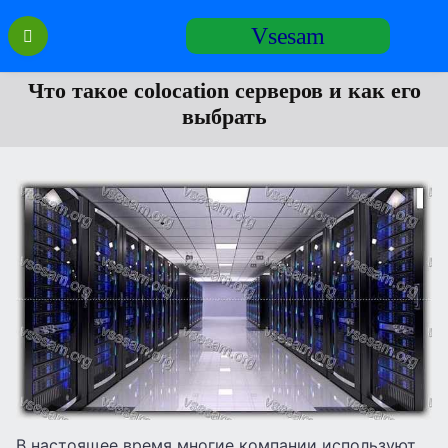
Перейти
Vsesam
к
содержанию
Что такое colocation серверов и как его
выбрать
В настоящее время многие компании используют