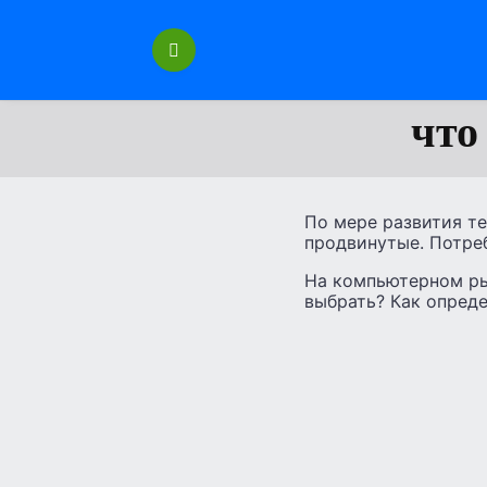
Перейти
к
содержанию
что
По мере развития те
продвинутые. Потре
На компьютерном рын
выбрать? Как опред