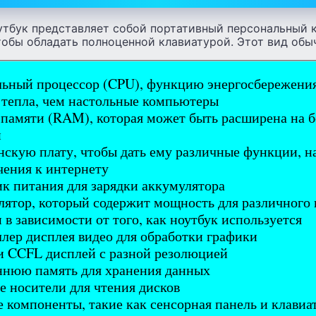
тбук представляет собой портативный персональный 
тобы обладать полноценной клавиатурой. Этот вид обы
ьный процессор (CPU), функцию энергосбережения
тепла, чем настольные компьютеры
памяти (RAM), которая может быть расширена на 
й
скую плату, чтобы дать ему различные функции, н
ения к интернету
к питания для зарядки аккумулятора
ятор, который содержит мощность для различного 
 в зависимости от того, как ноутбук используется
лер дисплея видео для обработки графики
 CCFL дисплей с разной резолюцией
ннюю память для хранения данных
 носители для чтения дисков
 компоненты, такие как сенсорная панель и клавиа