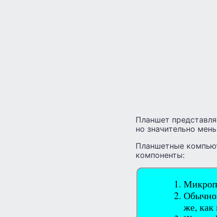
Планшет представля
но значительно мень
Планшетные компьют
компоненты:
Микропр
Обычно 
же, как