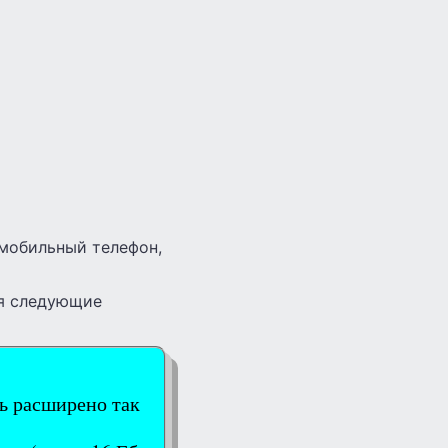
мобильный телефон,
бя следующие
ть расширено так