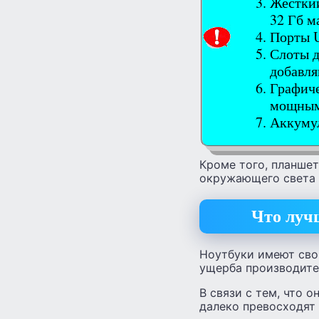
Жесткий
32 Гб м
Порты 
Слоты д
добавля
Графиче
мощны
Аккумул
Кроме того, планше
окружающего света 
Что луч
Ноутбуки имеют сво
ущерба производите
В связи с тем, что 
далеко превосходят