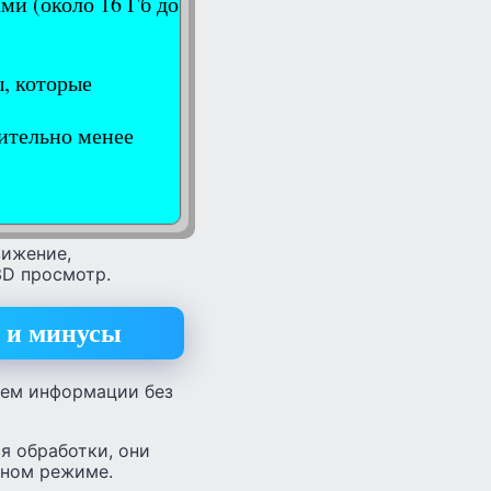
ми (около 16 Гб до
, которые
ительно менее
вижение,
3D просмотр.
 и минусы
ъем информации без
я обработки, они
чном режиме.