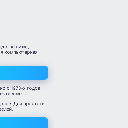
одстве ниже,
ая компьютерная
о с 1970-х годов.
фективные.
далее. Для простоты
делей.