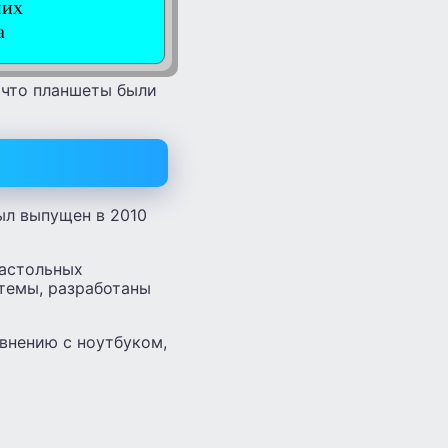
них
а
 что планшеты были
ыл выпущен в 2010
настольных
темы, разработаны
внению с ноутбуком,