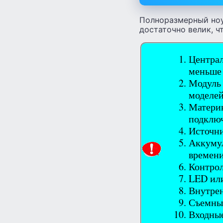
Полноразмерный ноу
достаточно велик, ч
Централ
меньше 
Модуль 
моделе
Материн
подключ
Источни
Аккумул
времени
Контрол
LED или
Внутре
Съемные
Входные