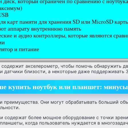
 диск, который ограничен по сравнению с ноутбука
аксимум)
USB
ля карт памяти для хранения SD или MicroSD карты
ют аппарату внутреннюю память
ские и аудио контроллеры, которые являются сравн
ми
ятор и питание
т содержит акселерометр, чтобы помочь обнаружить д
и датчики близости, а некоторые даже поддерживать 
ше купить ноутбук или планшет: минусы
и преимущества. Они могут обрабатывать больший об
льности.
они содержат более мощное оборудование с точки зрени
 планшеты, когда пользователь нуждается в многозада