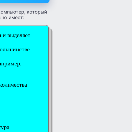
компьютер, который
чно имеет:
 и выделяет
большинстве
апример,
количества
тура