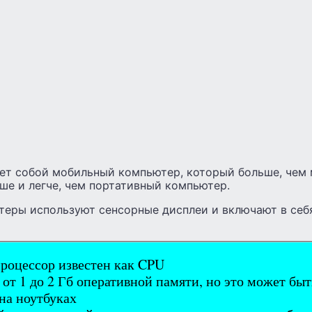
ет собой мобильный компьютер, который больше, чем 
ше и легче, чем портативный компьютер.
еры используют сенсорные дисплеи и включают в се
оцессор известен как CPU
от 1 до 2 Гб оперативной памяти, но это может бы
 на ноутбуках