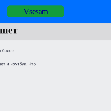
Vsesam
ншет
и более
ет и ноутбук. Что