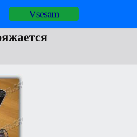
Vsesam
аряжается