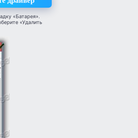
те драйвер
адку «Батарея».
ыберите «Удалить