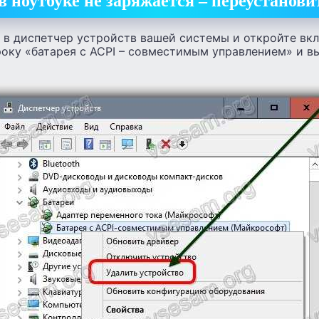
в ноутбуке не заряжается – переустанови
 в диспетчер устройств вашей системы и откройте вкл
оку «батарея с ACPI – совместимым управлением» и в