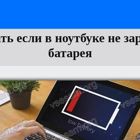
ть если в ноутбуке не з
батарея