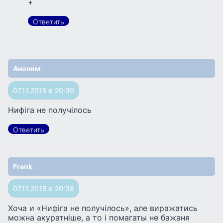
+
Ответить
Аноним
:
07.11.2015 в 20:30
Нифіга не получілось
Ответить
Frenk
:
07.11.2015 в 20:38
Хоча и «Нифіга не получілось», але виражатись
можна акуратніше, а то і помагаты не бажаня