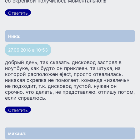
со скрепкой получилось моментально!!!!
Ответить
Ника
:
27.06.2018 в 10:53
добрый день, так сказать. дисковод застрял в
ноутбуке, как будто он приклеен. та штука, на
которой расположен eject, просто отвалилась.
никакая скрепка не помогает. команда «извлечь»
не подходит, т.к. дисковод пустой. нужен он
срочно. что делать, не представляю. отпишу потом,
если справлюсь.
Ответить
михаил
: