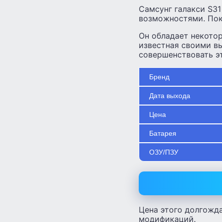
Самсунг галакси S3
возможностями. Пок
Он обладает некото
известная своими в
совершенствовать э
Бренд
Дата выхода
Цена
Батарея
ОЗУ/ПЗУ
Цена этого долгожд
модификаций.