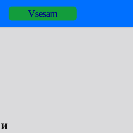
Vsesam
 и