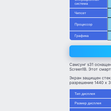
система
Чипсет
Процессор
Графика
Самсунг s31 оснаще
Screen1B. Этот смар
Экран защищен стекл
разрешение 1440 x 3
Тип дисплея
Размер дисплея