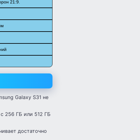
орон 21:9.
йм
ний
sung Galaxy S31 не
 с 256 ГБ или 512 ГБ
чивает достаточно