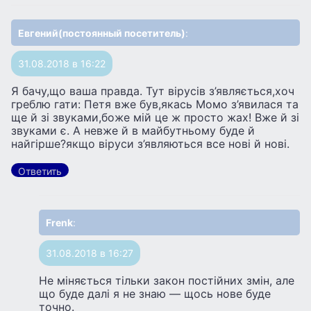
Евгений(постоянный посетитель)
:
31.08.2018 в 16:22
Я бачу,що ваша правда. Тут вірусів з’являється,хоч
греблю гати: Петя вже був,якась Момо з’явилася та
ще й зі звуками,боже мій це ж просто жах! Вже й зі
звуками є. А невже й в майбутньому буде й
найгірше?якщо віруси з’являються все нові й нові.
Ответить
Frenk
:
31.08.2018 в 16:27
Не міняється тільки закон постійних змін, але
що буде далі я не знаю — щось нове буде
точно.