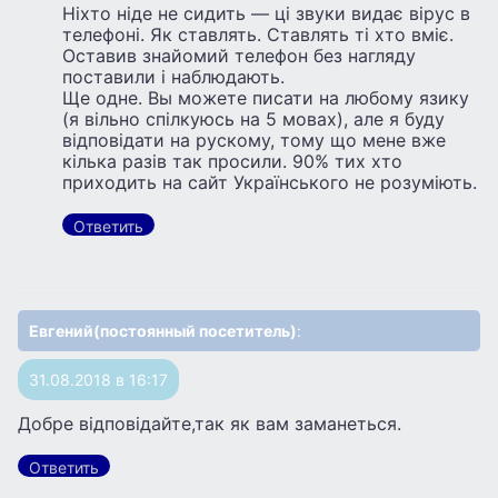
Ніхто ніде не сидить — ці звуки видає вірус в
телефоні. Як ставлять. Ставлять ті хто вміє.
Оставив знайомий телефон без нагляду
поставили і наблюдають.
Ще одне. Вы можете писати на любому язику
(я вільно спілкуюсь на 5 мовах), але я буду
відповідати на рускому, тому що мене вже
кілька разів так просили. 90% тих хто
приходить на сайт Українського не розуміють.
Ответить
Евгений(постоянный посетитель)
:
31.08.2018 в 16:17
Добре відповідайте,так як вам заманеться.
Ответить