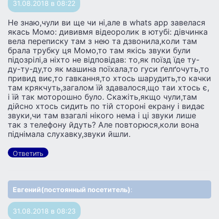
31.08.2018 в 08:22
Не знаю,чули ви ще чи ні,але в whats app завелася
якась Момо: дививмя відеоролик в ютубі: дівчинка
вела переписку там з нею та дзвонила,коли там
брала трубку ця Момо,то там якісь звуки були
підозрілі,а ніхто не відповідав: то,як поїзд їде ту-
ду-ту-ду,то як машина поїхала,то гуси ґелґочуть,то
привид виє,то гавкання,то хтось шарудить,то качки
там крякчуть,загалом їй здавалося,що таи хтось є,
і їй так моторошно було. Скажіть,якщо чули,там
дійсно хтось сидить по тій стороні екрану і видає
звуки,чи там взагалі нікого нема і ці звуки лише
так з телефону йдуть? Але повторюся,коли вона
піднімала слухавку,звуки йшли.
Ответить
Евгений(постоянный посетитель)
:
31.08.2018 в 08:23