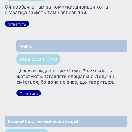
Ой пробачте там за помилки: дивився хотів
сказати,а замість там написав таи
Ответить
Frenk
:
31.08.2018 в 15:43
Ці звуки видає вірус Момо. З ним навіть
жатртують. Ставлять спеціально людині і
сміються, бо вона не знає, що твориться.
Ответить
Евгений(постоянный посетитель)
: