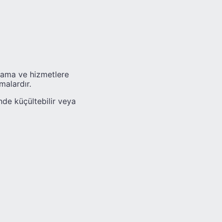
ulama ve hizmetlere
alardır.
nde küçültebilir veya