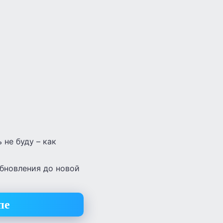
 не буду – как
обновления до новой
пе