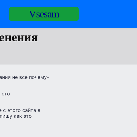
Vsesam
менения
ания не все почему-
 это
 с этого сайта в
пишу как это