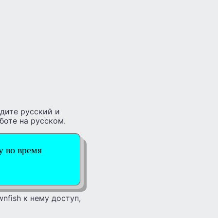
йдите русский и
боте на русском.
у во время
nfish к нему доступ,