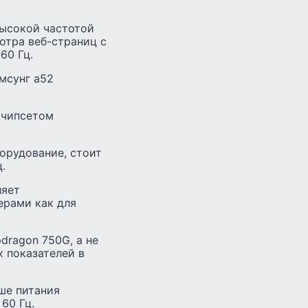
высокой частотой
отра веб-страниц с
60 Гц.
мсунг а52
 чипсетом
борудование, стоит
.
ляет
ерами как для
dragon 750G, а не
х показателей в
ьше питания
60 Гц.