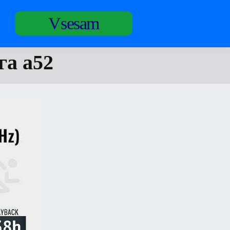
Vsesam
га а52