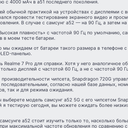
ю с 4000 мАч в а51 последнего поколения.
оей обычной практикой на устройствах с дисплеями с 
рался провести тестирование экранного видео и просм
вления. В случае с самсунг а52 — на 90 Гц, а затем на 
ысокая плавность» с частотой 90 Гц по умолчанию, са
в в моем тесте батареи.
о мы ожидаем от батареи такого размера в телефоне с
OLED-панелью.
 Realme 7 Pro для справки. Хотя у него аналогичное о
 только дисплей с частотой 60 Гц, а не с частотой 90 Гц
 производительности чипсета, Snapdragon 720G управ
 последовательными, согласно нашей базе данных, ном
ов, так и для режима ожидания.
ы выберете модель самсунг а52 5G с его чипсетом Snap
й я тестирую сегодня, вы можете ожидать более низки
 самсунге а52 стоит изучить только то, насколько бол
при максимальной частоте обновления по сравнению с 