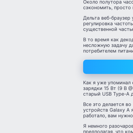
Около полутора час
сэкономить, просто 
Дельта веб-браузер
регулировка частоты
существенной часть
В то время как дек
несложную задачу д
потребителем питани
Как я уже упоминал
зарядки 15 Вт (9 В 
старый USB Type-A д
Все это делается в
устройств Galaxy A 
работало, вам нужно
Я немного разочаров
предполагая, что к