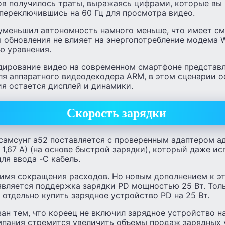
ов получилось траты, выражаясь цифрами, которые вы
переключившись на 60 Гц для просмотра видео.
 уменьшил автономность намного меньше, что имеет см
 обновления не влияет на энергопотребление модема Wi
ю уравнения.
одирование видео на современном смартфоне представ
ля аппаратного видеодекодера ARM, в этом сценарии 
я остается дисплей и динамики.
Скорость зарядки
 самсунг а52 поставляется с проверенным адаптером а
@ 1,67 А) (на основе быстрой зарядки), который даже ис
ля ввода -C кабель.
о имя сокращения расходов. Но новым дополнением к 
является поддержка зарядки PD мощностью 25 Вт. Толь
 отдельно купить зарядное устройство PD на 25 Вт.
ан тем, что кореец не включил зарядное устройство на
омпания стремится увеличить объемы продаж зарядных 