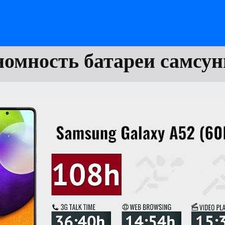
омность батареи самсун