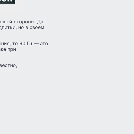
рошей стороны. Да,
дпитки, но в своем
ния, то 90 Гц — это
иже при
вестно,