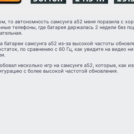
ом, то автономность самсунга а52 меня поразила с хо
чные телефоны, где батарея держалась 2 недели без по
ательная.
а батареи самсунга а52 из-за высокой частоты обновле
статок, по сравнению с 60 Гц, как увидите на видео н
еи.
робовал несколько игр на самсунге а52, которые, как из
гурацию с более высокой частотой обновления.