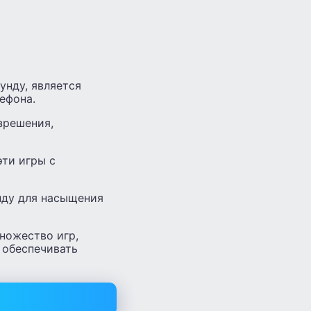
унду, является
ефона.
зрешения,
эти игры с
унду для насыщения
множество игр,
 обеспечивать